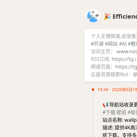
🎉 Effic
个人主理频道,收录
#开源
#网站
#AI
#教
访问主页：
www.noi
RSS订阅:
https://tg.
频道页面：
https://t
云盘资源搜索Bot：
@
19:34 · 2026年6月1
📢
导航站收录
#下载·壁纸
#极
站点名称: wallp
描述: 提供4K
纸下载，支持多