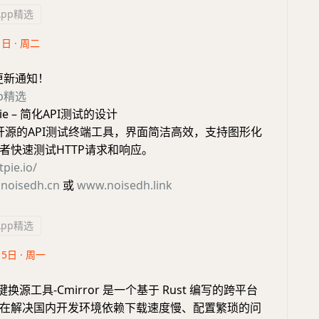
App精选
1日 · 周二
更新通知！
pp精选
ie – 简化API测试的设计
个开源的API测试终端工具，界面简洁高效，支持图形化
者快速测试HTTP请求和响应。
tpie.io/
noisedh.cn
或
www.noisedh.link
App精选
15日 · 周一
换源工具-Cmirror 是一个基于 Rust 编写的跨平台
在解决国内开发环境依赖下载速度慢、配置繁琐的问