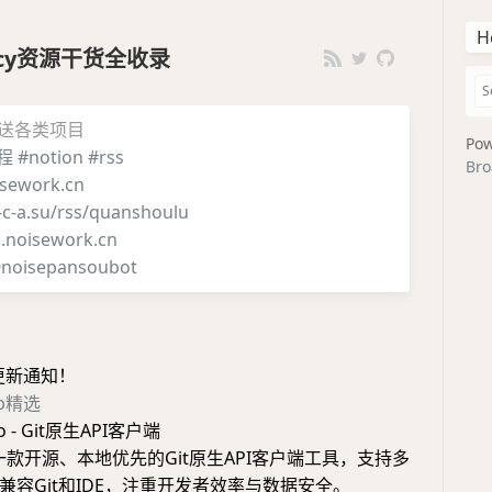
H
iency资源干货全收录
推送各类项目
Pow
程
#notion
#rss
Bro
sework.cn
i-c-a.su/rss/quanshoulu
g.noisework.cn
noisepansoubot
更新通知！
pp精选
o - Git原生API客户端
o是一款开源、本地优先的Git原生API客户端工具，支持多
兼容Git和IDE，注重开发者效率与数据安全。