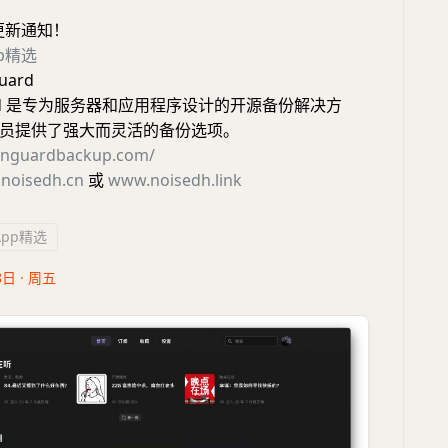
更新通知！
pp精选
uard
uard 是专为服务器和应用程序设计的开源备份解决方
员提供了强大而灵活的备份选项。
vanguardbackup.com/
noisedh.cn
或
www.noisedh.link
App精选
8日 · 周五