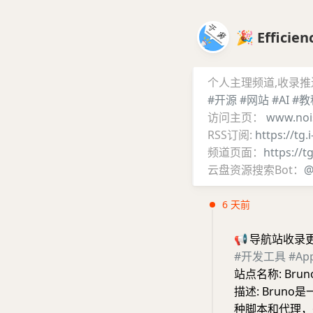
🎉 Effic
个人主理频道,收录
#开源
#网站
#AI
#教
访问主页：
www.noi
RSS订阅:
https://tg.
频道页面：
https://t
云盘资源搜索Bot：
@
6 天前
📢
导航站收录
#开发工具
#A
站点名称: Brun
描述: Brun
种脚本和代理，