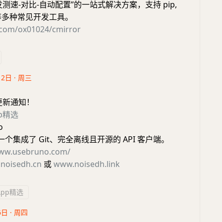
测速-对比-自动配置”的一站式解决方案，支持 pip,
er 等多种常见开发工具。
b.com/ox01024/cmirror
12日 · 周三
更新通知！
pp精选
o
 是一个集成了 Git、完全离线且开源的 API 客户端。
www.usebruno.com/
noisedh.cn
或
www.noisedh.link
App精选
6日 · 周四