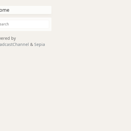
ome
ered by
adcastChannel
&
Sepia