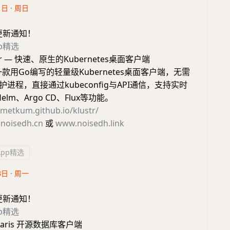
1日 · 周日
更新通知！
pp精选
tr — 快速、原生的Kubernetes桌面客户端
r是一款用Go编写的轻量级Kubernetes桌面客户端，无需
无守护进程，直接通过kubeconfig与API通信，支持实时
elm、Argo CD、Flux等功能。
ametkum.github.io/klustr/
noisedh.cn
或
www.noisedh.link
App精选
3日 · 周一
更新通知！
pp精选
ularis 开源数据库客户端