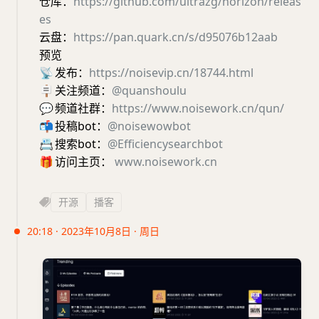
仓库：
https://github.com/ultrazg/horizon/releas
es
云盘：
https://pan.quark.cn/s/d95076b12aab
预览
📡
发布：
https://noisevip.cn/18744.html
🪧
关注频道：
@quanshoulu
💬
频道社群：
https://www.noisework.cn/qun/
📬
投稿bot：
@noisewowbot
📇
搜索bot：
@Efficiencysearchbot
🎁
访问主页：
www.noisework.cn
开源
播客
20:18 · 2023年10月8日 · 周日