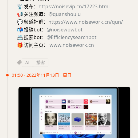
📡
发布：
https://noisevip.cn/17223.html
📢
关注频道：
@quanshoulu
💬
频道社群：
https://www.noisework.cn/qun/
📬
投稿bot：
@noisewowbot
📇
搜索bot：
@Efficiencysearchbot
🎁
访问主页：
www.noisework.cn
AI
播客
01:50 · 2022年11月13日 · 周日