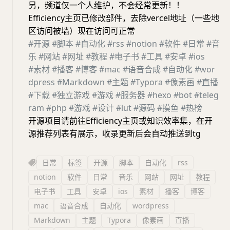
另，频道仅一个人维护，不会经常更新！！
Efficiency主页已修改部件，去除vercel地址（一些地
区访问被墙）现在访问可正常
#开源
#脚本
#自动化
#rss
#notion
#软件
#日常
#音
乐
#网站
#网址
#教程
#电子书
#工具
#安卓
#ios
#素材
#播客
#博客
#mac
#语音合成
#自动化
#wor
dpress
#Markdown
#主题
#Typora
#像素画
#直播
#下载
#独立游戏
#游戏
#服务器
#hexo
#bot
#teleg
ram
#php
#游戏
#设计
#lut
#源码
#摸鱼
#热榜
开源项目请前往Efficiency主页或知识效率集，在开
源推荐列表有展示，收录更新后会自动推送到tg
日常
标签
开源
脚本
自动化
rss
notion
软件
日常
音乐
网站
网址
教程
电子书
工具
安卓
ios
素材
播客
博客
mac
语音合成
自动化
wordpress
Markdown
主题
Typora
像素画
直播