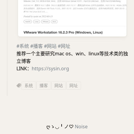
#系统
#播客
#网站
#网址
推荐一个主要研究mac os、win、linux等技术类的独
立博客
LINK：
https://sysin.org
系统
播客
网站
网址
ღゝ◡╹ノ♡
Noise