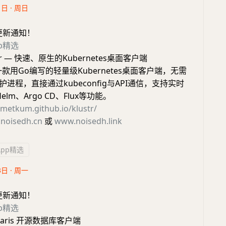
1日 · 周日
更新通知！
pp精选
tr — 快速、原生的Kubernetes桌面客户端
r是一款用Go编写的轻量级Kubernetes桌面客户端，无需
无守护进程，直接通过kubeconfig与API通信，支持实时
elm、Argo CD、Flux等功能。
ametkum.github.io/klustr/
noisedh.cn
或
www.noisedh.link
App精选
3日 · 周一
更新通知！
pp精选
ularis 开源数据库客户端