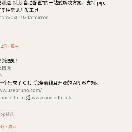
测速-对比-自动配置”的一站式解决方案，支持 pip,
er 等多种常见开发工具。
b.com/ox01024/cmirror
12日 · 周三
更新通知！
pp精选
o
 是一个集成了 Git、完全离线且开源的 API 客户端。
www.usebruno.com/
noisedh.cn
或
www.noisedh.link
App精选
6日 · 周四