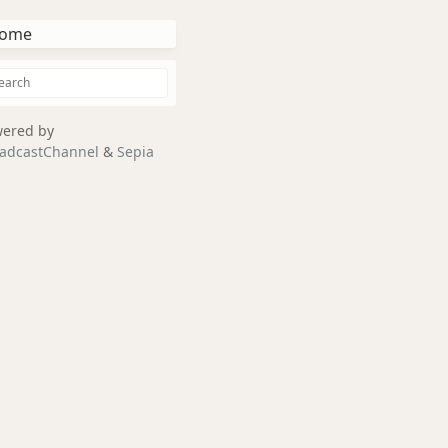
ome
ered by
adcastChannel
&
Sepia