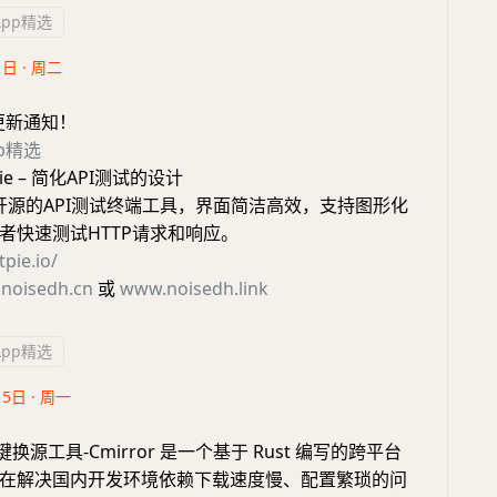
App精选
1日 · 周二
更新通知！
pp精选
ie – 简化API测试的设计
个开源的API测试终端工具，界面简洁高效，支持图形化
者快速测试HTTP请求和响应。
tpie.io/
noisedh.cn
或
www.noisedh.link
App精选
15日 · 周一
换源工具-Cmirror 是一个基于 Rust 编写的跨平台
在解决国内开发环境依赖下载速度慢、配置繁琐的问