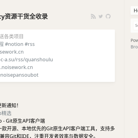
H
iency资源干货全收录
推送各类项目
Pow
程
#notion
#rss
Bro
sework.cn
i-c-a.su/rss/quanshoulu
g.noisework.cn
noisepansoubot
更新通知！
pp精选
o - Git原生API客户端
o是一款开源、本地优先的Git原生API客户端工具，支持多
兼容Git和IDE，注重开发者效率与数据安全。