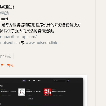
更新通知！
pp精选
uard
uard 是专为服务器和应用程序设计的开源备份解决方
员提供了强大而灵活的备份选项。
vanguardbackup.com/
noisedh.cn
或
www.noisedh.link
App精选
8日 · 周五