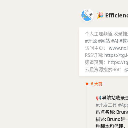
🎉 Effic
个人主理频道,收录
#开源
#网站
#AI
#教
访问主页：
www.noi
RSS订阅:
https://tg.
频道页面：
https://t
云盘资源搜索Bot：
@
6 天前
📢
导航站收录
#开发工具
#A
站点名称: Brun
描述: Brun
种脚本和代理，