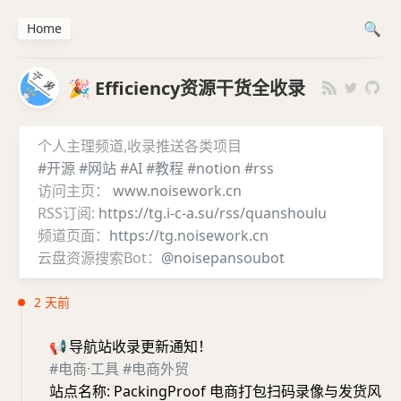
Home
🎉 Efficiency资源干货全收录
个人主理频道,收录推送各类项目
#开源
#网站
#AI
#教程
#notion
#rss
访问主页：
www.noisework.cn
RSS订阅:
https://tg.i-c-a.su/rss/quanshoulu
频道页面：
https://tg.noisework.cn
云盘资源搜索Bot：
@noisepansoubot
2 天前
📢
导航站收录更新通知！
#电商·工具
#电商外贸
站点名称: PackingProof 电商打包扫码录像与发货风