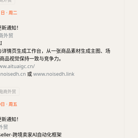
1日 · 周二
更新通知！
商外贸
I
品图与详情页生成工作台，从一张商品素材生成主图、场
商品视觉保持一致与竞争力。
ww.aituaigc.cn/
noisedh.cn
或
www.noisedh.link
电商外贸
0日 · 周五
更新通知！
外贸
-seller-跨境卖家AI自动化框架