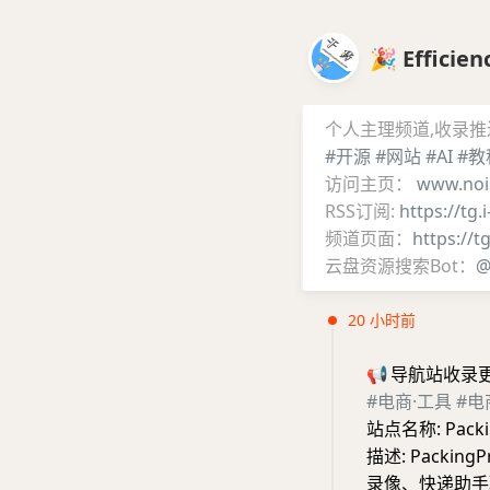
🎉 Effic
个人主理频道,收录
#开源
#网站
#AI
#教
访问主页：
www.noi
RSS订阅:
https://tg.
频道页面：
https://t
云盘资源搜索Bot：
@
20 小时前
📢
导航站收录
#电商·工具
#电
站点名称: Pac
描述: Pack
录像、快递助手