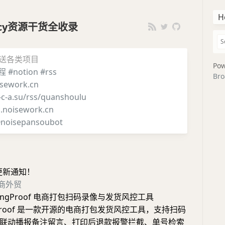
H
iency资源干货全收录
推送各类项目
Pow
程
#notion
#rss
Bro
sework.cn
i-c-a.su/rss/quanshoulu
g.noisework.cn
noisepansoubot
更新通知！
商外贸
kingProof 电商打包扫码录像与发货风控工具
ingProof 是一款开源的电商打包发货风控工具，支持扫码
联动播报备注留言、打印后退款报警拦截、单号检索