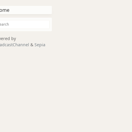
ome
ered by
adcastChannel
&
Sepia