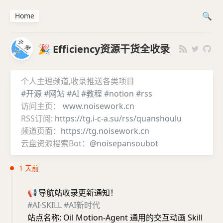
Home
🎉 Efficiency资源干货全收录
个人主理频道,收录推送各类项目
#开源
#网站
#AI
#教程
#notion
#rss
访问主页：
www.noisework.cn
RSS订阅:
https://tg.i-c-a.su/rss/quanshoulu
频道页面：
https://tg.noisework.cn
云盘资源搜索Bot：
@noisepansoubot
1 天前
📢
导航站收录更新通知！
#AI·SKILL
#AI新时代
站点名称: Oil Motion-Agent 通用的交互动画 Skill