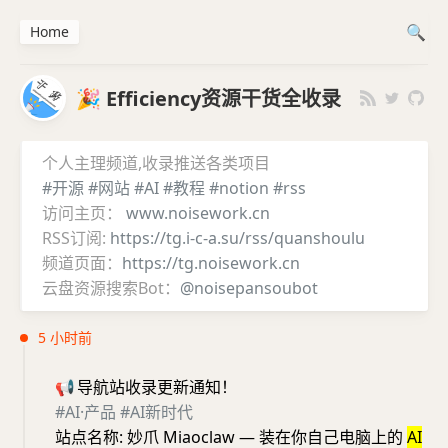
Home
🎉 Efficiency资源干货全收录
个人主理频道,收录推送各类项目
#开源
#网站
#AI
#教程
#notion
#rss
访问主页：
www.noisework.cn
RSS订阅:
https://tg.i-c-a.su/rss/quanshoulu
频道页面：
https://tg.noisework.cn
云盘资源搜索Bot：
@noisepansoubot
5 小时前
📢
导航站收录更新通知！
#AI·产品
#AI新时代
站点名称: 妙爪 Miaoclaw — 装在你自己电脑上的
AI