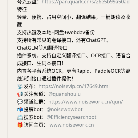
夸克云盘：
https://pan.quark.cn/s/26e5b99a50ad
特征
轻量、便携、占用空间小，翻译结果，一键朗读及收
藏
支持热键及本地+网盘+webdav备份
支持所有常见的翻译接口，还有ChatGPT、
ChatGLM等AI翻译接口！
插件系统，支持自定义翻译接口、OCR接口、语音合
成接口、生词本接口！
内置各平台系统OCR，更有Rapid、PaddleOCR等离
线识别接口通过插件提供！
📡
发布：
https://noisevip.cn/17649.html
📢
关注频道：
@quanshoulu
💬
频道社群：
https://www.noisework.cn/qun/
📬
投稿bot：
@noisewowbot
📇
搜索bot：
@Efficiencysearchbot
🎁
访问主页：
www.noisework.cn