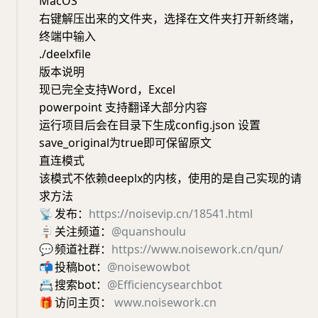
MacOS
右键解压出来的文件夹，选择在文件夹打开新终端，
终端中输入
./deelxfile
版本说明
现已完全支持Word，Excel
powerpoint 支持翻译大部分内容
运行项目后会在目录下生成config.json 设置
save_original为true即可保留原文
直连模式
该模式不依赖deeplx的内核，使用的是自己实现的请
求方法
📡
发布：
https://noisevip.cn/18541.html
🪧
关注频道：
@quanshoulu
💬
频道社群：
https://www.noisework.cn/qun/
📬
投稿bot：
@noisewowbot
📇
搜索bot：
@Efficiencysearchbot
🎁
访问主页：
www.noisework.cn