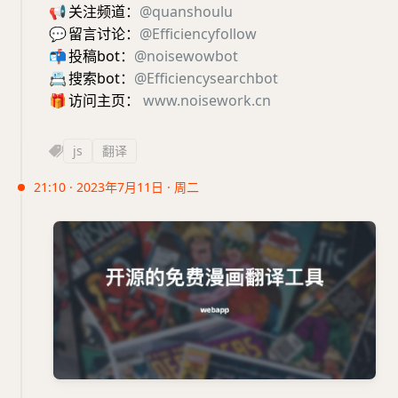
📢
关注频道：
@quanshoulu
💬
留言讨论：
@Efficiencyfollow
📬
投稿bot：
@noisewowbot
📇
搜索bot：
@Efficiencysearchbot
🎁
访问主页：
www.noisework.cn
js
翻译
21:10 · 2023年7月11日 · 周二