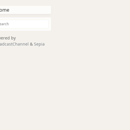
ome
ered by
adcastChannel
&
Sepia