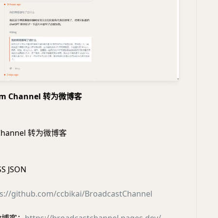
am Channel 转为微博客
m Channel 转为微博客
SS JSON
s://github.com/ccbikai/BroadcastChannel