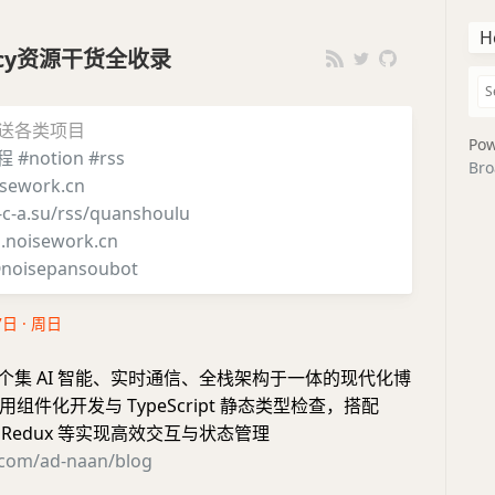
H
iency资源干货全收录
推送各类项目
Pow
程
#notion
#rss
Bro
sework.cn
i-c-a.su/rss/quanshoulu
g.noisework.cn
noisepansoubot
7日 · 周日
个集 AI 智能、实时通信、全栈架构于一体的现代化博
组件化开发与 TypeScript 静态类型检查，搭配
ter、Redux 等实现高效交互与状态管理
b.com/ad-naan/blog