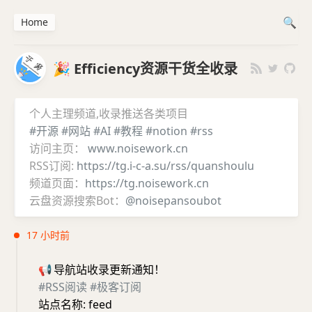
Home
🎉 Efficiency资源干货全收录
个人主理频道,收录推送各类项目
#开源
#网站
#AI
#教程
#notion
#rss
访问主页：
www.noisework.cn
RSS订阅:
https://tg.i-c-a.su/rss/quanshoulu
频道页面：
https://tg.noisework.cn
云盘资源搜索Bot：
@noisepansoubot
17 小时前
📢
导航站收录更新通知！
#RSS阅读
#极客订阅
站点名称: feed