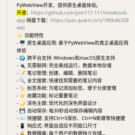
PyWebView开发，提供原生桌面体验。
开源
：
https://github.com/jom111-111/notebook-
app
网盘下载：
https://pan.quark.cn/s/180b4b338
ee0
✨
功能特性
-
🖥
原生桌面应用: 基于PyWebView的真正桌面应用
体验
-
🌍
跨平台支持: Windows和macOS原生支持
-
🔌
无需联网: 完全离线运行，数据本地存储
-
📝
笔记管理: 创建、编辑、删除笔记
-
🔍
全文搜索: 快速找到需要的笔记内容
-
🏷
标签系统: 为笔记添加标签，便于分类管理
-
⭐️
收藏功能: 标记重要笔记
-
🌙
深色主题: 现代化的深色界面设计
-
💾
自动保存: 每30秒自动保存编辑内容
-
⌨️
快捷键: 支持Ctrl+S保存、Ctrl+N新建等快捷键
-
📱
响应式: 界面自适应不同窗口尺寸
-
🔒
数据隔离: 每个用户的数据独立存储…