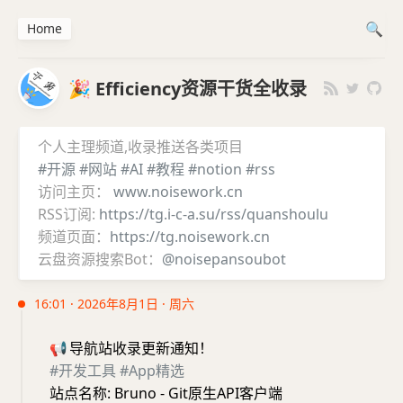
Home
🎉 Efficiency资源干货全收录
个人主理频道,收录推送各类项目
#开源
#网站
#AI
#教程
#notion
#rss
访问主页：
www.noisework.cn
RSS订阅:
https://tg.i-c-a.su/rss/quanshoulu
频道页面：
https://tg.noisework.cn
云盘资源搜索Bot：
@noisepansoubot
16:01 · 2026年8月1日 · 周六
📢
导航站收录更新通知！
#开发工具
#App精选
站点名称: Bruno - Git原生API客户端