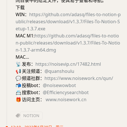
闭目录中的给定文件，使其易于查看和导航。
下载
WIN：
https://github.com/adasq/files-to-notion-p
ublic/releases/download/v1.3.7/Files-To-Notion-S
etup-1.3.7.exe
MAC M1:
https://github.com/adasq/files-to-notio
n-public/releases/download/v1.3.7/Files-To-Notio
n-1.3.7-arm64.dmg
MAC…
📡
发布：
https://noisevip.cn/17482.html
📢
关注频道：
@quanshoulu
💬
频道社群：
https://www.noisework.cn/qun/
📬
投稿bot：
@noisewowbot
📇
搜索bot：
@Efficiencysearchbot
🎁
访问主页：
www.noisework.cn
NOTION