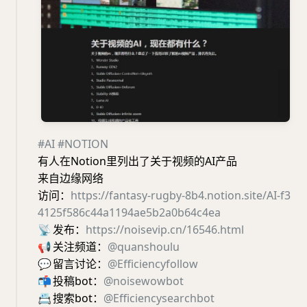
#AI
#NOTION
有人在Notion里列出了关于视频的AI产品
来自边缘网络
访问：
https://fantasy-rugby-8b4.notion.site/AI-f3
4125f586c44a1194ae5b2a0b64c4ea
📡
发布：
https://noisevip.cn/16546.html
📢
关注频道：
@quanshoulu
💬
留言讨论：
@Efficiencyfollow
📬
投稿bot：
@noisewowbot
📇
搜索bot：
@Efficiencysearchbot