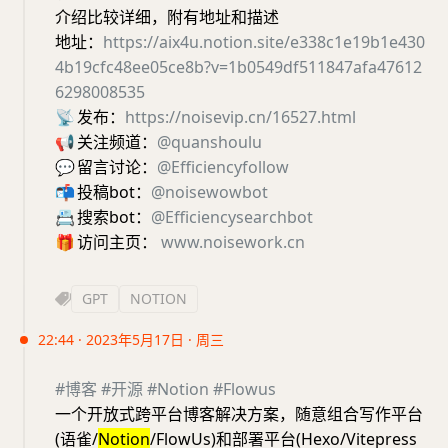
介绍比较详细，附有地址和描述
地址：
https://aix4u.notion.site/e338c1e19b1e430
4b19cfc48ee05ce8b?v=1b0549df511847afa47612
6298008535
📡
发布：
https://noisevip.cn/16527.html
📢
关注频道：
@quanshoulu
💬
留言讨论：
@Efficiencyfollow
📬
投稿bot：
@noisewowbot
📇
搜索bot：
@Efficiencysearchbot
🎁
访问主页：
www.noisework.cn
GPT
NOTION
22:44 · 2023年5月17日 · 周三
#博客
#开源
#Notion
#Flowus
一个开放式跨平台博客解决方案，随意组合写作平台
(语雀/
Notion
/FlowUs)和部署平台(Hexo/Vitepress