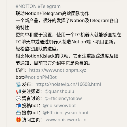
#NOTION
#Telegram
联动Notion+Telegram高效团队协作
一个新产品，很好的发挥了Notion及Telegram各自
的特性
更简单和便于设置，使用一个TG机器人就能够直接在
TG聊天中或通过机器人接收Notion端下项目更新，
轻松监控团队的进度。
相比Notion和slack的联动，它更注重跟踪进度及细
节通知，目前官方介绍中它是免费的。
访问：
https://www.notionpm.xyz
bot:
@notionPMBot
📡
发布：
https://noisevip.cn/16608.html
📢
关注频道：
@quanshoulu
💬
留言讨论：
@Efficiencyfollow
📬
投稿bot：
@noisewowbot
📇
搜索bot：
@Efficiencysearchbot
🎁
访问主页：
www.noisework.cn