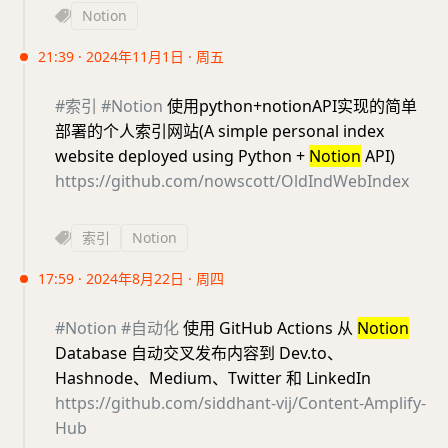
Notion
21:39 · 2024年11月1日 · 周五
#索引
#Notion
使用python+notionAPI实现的简单
部署的个人索引网站(A simple personal index
website deployed using Python +
Notion
API)
https://github.com/nowscott/OldIndWebIndex
索引
Notion
17:59 · 2024年8月22日 · 周四
#Notion
#自动化
使用 GitHub Actions 从
Notion
Database 自动交叉发布内容到 Dev.to、
Hashnode、Medium、Twitter 和 LinkedIn
https://github.com/siddhant-vij/Content-Amplify-
Hub