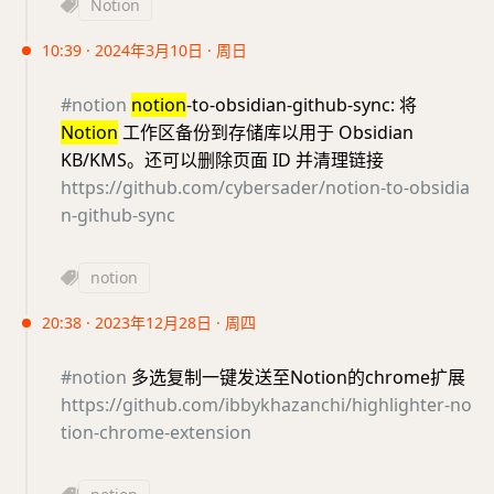
Notion
10:39 · 2024年3月10日 · 周日
#notion
notion
-to-obsidian-github-sync: 将
Notion
工作区备份到存储库以用于 Obsidian
KB/KMS。还可以删除页面 ID 并清理链接
https://github.com/cybersader/notion-to-obsidia
n-github-sync
notion
20:38 · 2023年12月28日 · 周四
#notion
多选复制一键发送至Notion的chrome扩展
https://github.com/ibbykhazanchi/highlighter-no
tion-chrome-extension