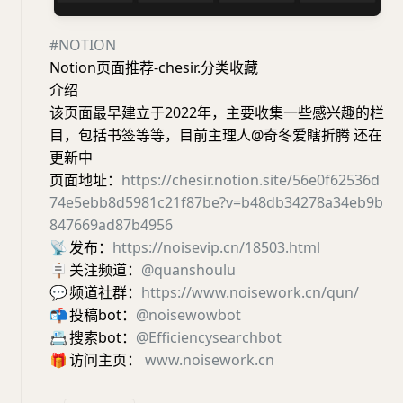
#NOTION
Notion页面推荐-chesir.分类收藏
介绍
该页面最早建立于2022年，主要收集一些感兴趣的栏
目，包括书签等等，目前主理人@奇冬爱瞎折腾 还在
更新中
页面地址：
https://chesir.notion.site/56e0f62536d
74e5ebb8d5981c21f87be?v=b48db34278a34eb9b
847669ad87b4956
📡
发布：
https://noisevip.cn/18503.html
🪧
关注频道：
@quanshoulu
💬
频道社群：
https://www.noisework.cn/qun/
📬
投稿bot：
@noisewowbot
📇
搜索bot：
@Efficiencysearchbot
🎁
访问主页：
www.noisework.cn