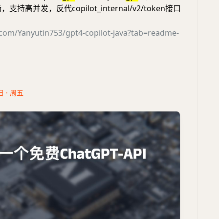
畅，支持高并发，反代copilot_internal/v2/token接口
.com/Yanyutin753/gpt4-copilot-java?tab=readme-
日 · 周五