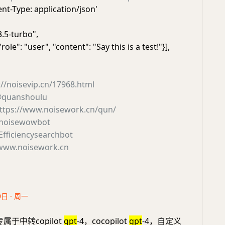
nt-Type: application/json'
3.5-turbo",
ole": "user", "content": "Say this is a test!"}],
://noisevip.cn/17968.html
quanshoulu
ttps://www.noisework.cn/qun/
noisewowbot
fficiencysearchbot
www.noisework.cn
9日 · 周一
于中转copilot
gpt
-4，cocopilot
gpt
-4，自定义