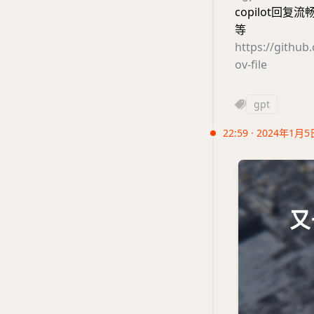
copilot回复流
等
https://github
ov-file
gpt
22:59 · 2024年1月5