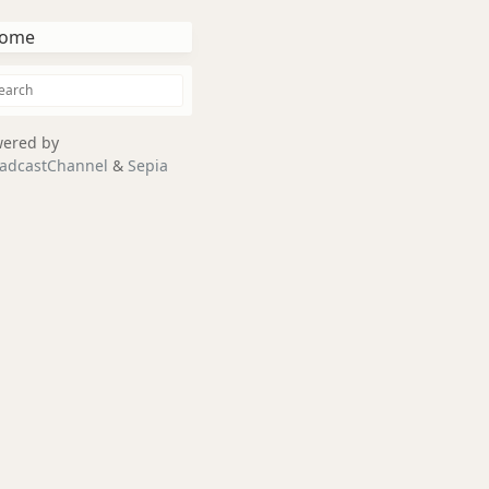
ome
ered by
adcastChannel
&
Sepia