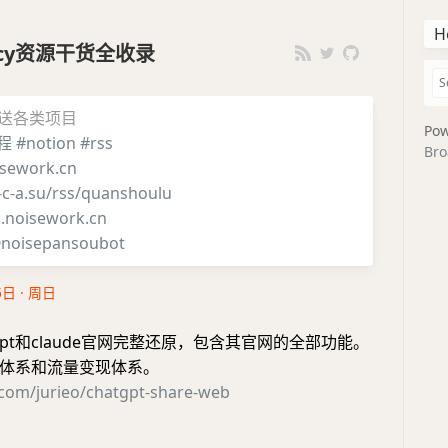
H
iency资源干货全收录
推送各类项目
Pow
程
#notion
#rss
Bro
sework.cn
i-c-a.su/rss/quanshoulu
g.noisework.cn
noisepansoubot
5日 · 周日
tgpt和claude官网完整还原，包含其官网的全部功能。
体系和流量变现体系。
.com/jurieo/chatgpt-share-web