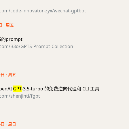
b.com/code-innovator-zyx/wechat-gptbot
日 · 周五
的prompt
b.com/B3o/GPTS-Prompt-Collection
9日 · 周五
enAI
GPT
-3.5-turbo 的免费逆向代理和 CLI 工具
.com/shenjinti/fgpt
4日 · 周日