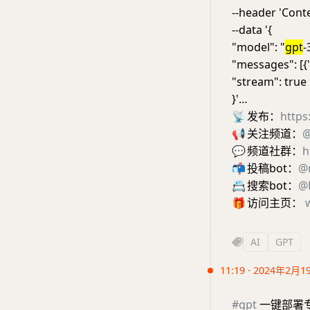
--header 'Conte
--data '{
"model": "
gpt
-
"messages": [{"r
"stream": true
}'…
📡
发布：
https
📢
关注频道：
@
💬
频道社群：
h
📬
投稿bot：
@
📇
搜索bot：
@E
🎁
访问主页：
AI
GPT
11:19 · 2024年2月1
#gpt
一键部署专属