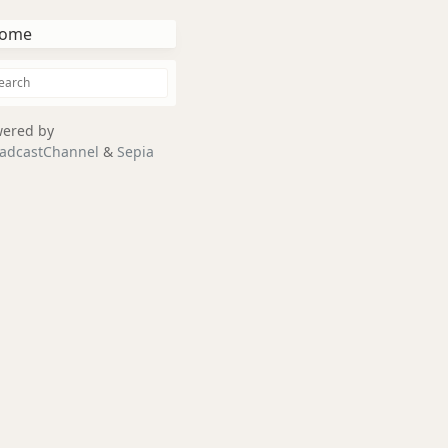
ome
ered by
adcastChannel
&
Sepia