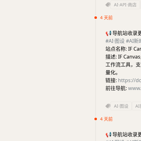
AI·API·商店
4 天前
📢
导航站收录
#AI·图设
#AI
站点名称: IF C
描述: IF C
工作流工具，支
量化。
链接:
https://d
前往导航:
www.
AI·图设
A
4 天前
📢
导航站收录