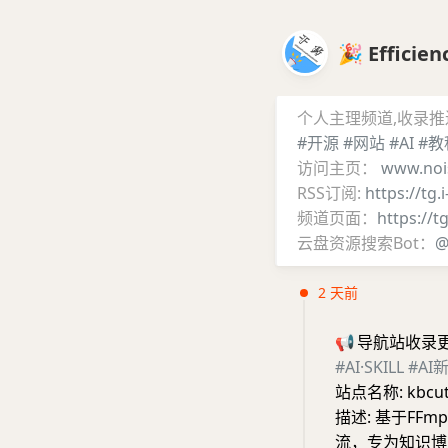
🎉 Effic
个人主理频道,收录
#开源
#网站
#AI
#教
访问主页：
www.noi
RSS订阅:
https://tg.
频道页面：
https://t
云盘资源搜索Bot：
@
2 天前
📢
导航站收录
#AI·SKILL
#AI
站点名称: kbcu
描述: 基于FFmp
流，专为知识博