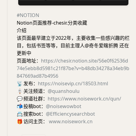
#NOTION
Notion页面推荐-chesir.分类收藏
介绍
该页面最早建立于2022年，主要收集一些感兴趣的栏
目，包括书签等等，目前主理人@奇冬爱瞎折腾 还在
更新中
页面地址：
https://chesir.notion.site/56e0f62536d
74e5ebb8d5981c21f87be?v=b48db34278a34eb9b
847669ad87b4956
📡
发布：
https://noisevip.cn/18503.html
🪧
关注频道：
@quanshoulu
💬
频道社群：
https://www.noisework.cn/qun/
📬
投稿bot：
@noisewowbot
📇
搜索bot：
@Efficiencysearchbot
🎁
访问主页：
www.noisework.cn