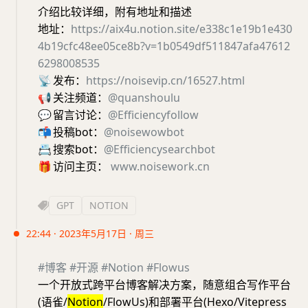
介绍比较详细，附有地址和描述
地址：
https://aix4u.notion.site/e338c1e19b1e430
4b19cfc48ee05ce8b?v=1b0549df511847afa47612
6298008535
📡
发布：
https://noisevip.cn/16527.html
📢
关注频道：
@quanshoulu
💬
留言讨论：
@Efficiencyfollow
📬
投稿bot：
@noisewowbot
📇
搜索bot：
@Efficiencysearchbot
🎁
访问主页：
www.noisework.cn
GPT
NOTION
22:44 · 2023年5月17日 · 周三
#博客
#开源
#Notion
#Flowus
一个开放式跨平台博客解决方案，随意组合写作平台
(语雀/
Notion
/FlowUs)和部署平台(Hexo/Vitepress