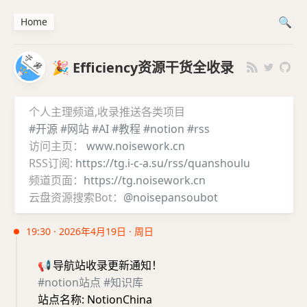
Home
🎉 Efficiency资源干货全收录
个人主理频道,收录推送各类项目
#开源
#网站
#AI
#教程
#notion
#rss
访问主页：
www.noisework.cn
RSS订阅:
https://tg.i-c-a.su/rss/quanshoulu
频道页面：
https://tg.noisework.cn
云盘资源搜索Bot：
@noisepansoubot
19:30 · 2026年4月19日 · 周日
📢
导航站收录更新通知！
#notion站点
#知识库
站点名称: NotionChina