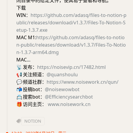
闭目录中的给定文件，使其易于查看和导航。
下载
WIN：
https://github.com/adasq/files-to-notion-p
ublic/releases/download/v1.3.7/Files-To-Notion-S
etup-1.3.7.exe
MAC M1:
https://github.com/adasq/files-to-notio
n-public/releases/download/v1.3.7/Files-To-Notio
n-1.3.7-arm64.dmg
MAC…
📡
发布：
https://noisevip.cn/17482.html
📢
关注频道：
@quanshoulu
💬
频道社群：
https://www.noisework.cn/qun/
📬
投稿bot：
@noisewowbot
📇
搜索bot：
@Efficiencysearchbot
🎁
访问主页：
www.noisework.cn
NOTION