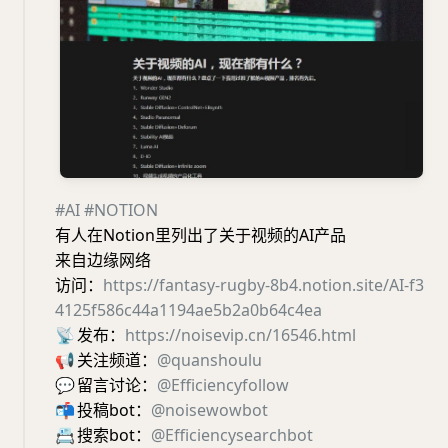
#AI
#NOTION
有人在Notion里列出了关于视频的AI产品
来自边缘网络
访问：
https://fantasy-rugby-8b4.notion.site/AI-f3
4125f586c44a1194ae5b2a0b64c4ea
📡
发布：
https://noisevip.cn/16546.html
📢
关注频道：
@quanshoulu
💬
留言讨论：
@Efficiencyfollow
📬
投稿bot：
@noisewowbot
📇
搜索bot：
@Efficiencysearchbot