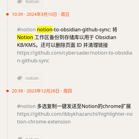
Notion
10:39 · 2024年3月10日 · 周日
#notion
notion
-to-obsidian-github-sync: 将
Notion
工作区备份到存储库以用于 Obsidian
KB/KMS。还可以删除页面 ID 并清理链接
https://github.com/cybersader/notion-to-obsidia
n-github-sync
notion
20:38 · 2023年12月28日 · 周四
#notion
多选复制一键发送至Notion的chrome扩展
https://github.com/ibbykhazanchi/highlighter-no
tion-chrome-extension