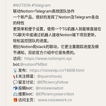
#NOTION
#Telegram
联动Notion+Telegram高效团队协作
一个新产品，很好的发挥了Notion及Telegram各自
的特性
更简单和便于设置，使用一个TG机器人就能够直接在
TG聊天中或通过机器人接收Notion端下项目更新，
轻松监控团队的进度。
相比Notion和slack的联动，它更注重跟踪进度及细
节通知，目前官方介绍中它是免费的。
访问：
https://www.notionpm.xyz
bot:
@notionPMBot
📡
发布：
https://noisevip.cn/16608.html
📢
关注频道：
@quanshoulu
💬
留言讨论：
@Efficiencyfollow
📬
投稿bot：
@noisewowbot
📇
搜索bot：
@Efficiencysearchbot
🎁
访问主页：
www.noisework.cn