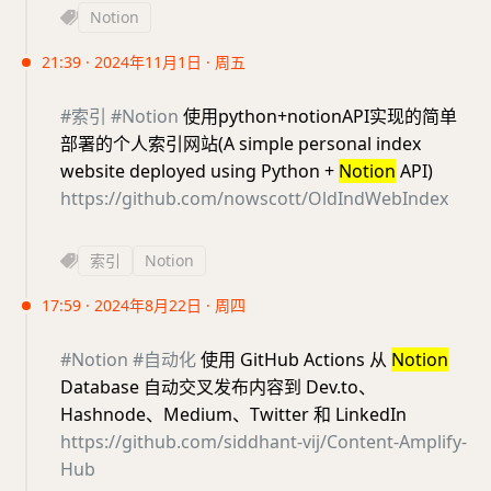
Notion
21:39 · 2024年11月1日 · 周五
#索引
#Notion
使用python+notionAPI实现的简单
部署的个人索引网站(A simple personal index
website deployed using Python +
Notion
API)
https://github.com/nowscott/OldIndWebIndex
索引
Notion
17:59 · 2024年8月22日 · 周四
#Notion
#自动化
使用 GitHub Actions 从
Notion
Database 自动交叉发布内容到 Dev.to、
Hashnode、Medium、Twitter 和 LinkedIn
https://github.com/siddhant-vij/Content-Amplify-
Hub